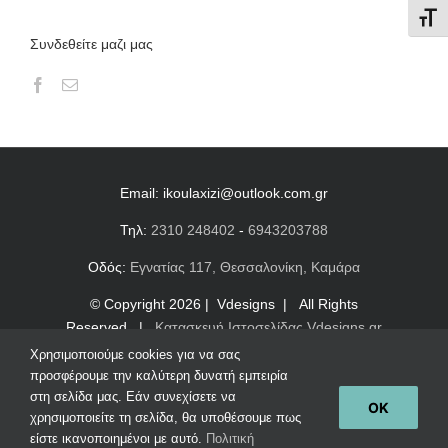
Εναλ
Συνδεθείτε μαζι μας
Email:
ikoulaxizi@outlook.com.gr
Τηλ:
2310 248402
-
6943203788
Οδός:
Εγνατίας 117, Θεσσαλονίκη, Καμάρα
© Copyright
2026 | Vdesigns | All Rights
Reserved |
Κατασκευή Ιστοσελίδας Vdesigns.gr
Χρησιμοποιούμε cookies για να σας
Πολιτική απορρήτου & συμμόρφωση GDPR
προσφέρουμε την καλύτερη δυνατή εμπειρία
στη σελίδα μας. Εάν συνεχίσετε να
OK
χρησιμοποιείτε τη σελίδα, θα υποθέσουμε πως
Facebook
Email
είστε ικανοποιημένοι με αυτό.
Πολιτική