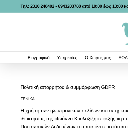
Μετάβαση
Τηλ:
2310 248402
-
6943203788
από 10:00 έως 13:00 κα
στο
περιεχόμενο
Βιογραφικό
Υπηρεσίες
Ο Χώρος μας
ΛΟΑ
Πολιτική απορρήτου & συμμόρφωση GDPR
ΓΕΝΙΚΑ
Η χρήση των ηλεκτρονικών σελίδων και υπηρεσιώ
ιδιοκτησίας της «Ιωάννα Κουλαξίζη» εφεξής «η 
Προσωπικών Δεδομένων του παρόντος ιστότοπου. 