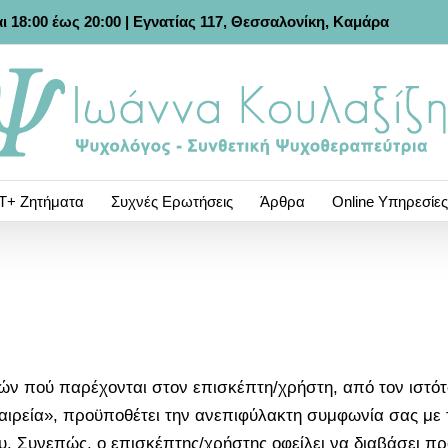
ι 18:00 έως 20:00 |
Εγνατίας 117, Θεσσαλονίκη, Καμάρα
Τ+ Ζητήματα
Συχνές Ερωτήσεις
Άρθρα
Online Υπηρεσίες
ν πού παρέχονται στον επισκέπτη/χρήστη, από τον ιστότο
εταιρεία», προϋποθέτει την ανεπιφύλακτη συμφωνία σας με
Συνεπώς, ο επισκέπτης/χρήστης οφείλει να διαβάσει προ