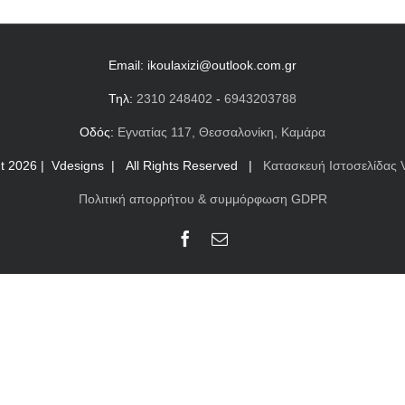
Email:
ikoulaxizi@outlook.com.gr
Τηλ:
2310 248402
-
6943203788
Οδός:
Εγνατίας 117, Θεσσαλονίκη, Καμάρα
ht
2026 | Vdesigns | All Rights Reserved |
Κατασκευή Ιστοσελίδας 
Πολιτική απορρήτου & συμμόρφωση GDPR
Facebook
Email